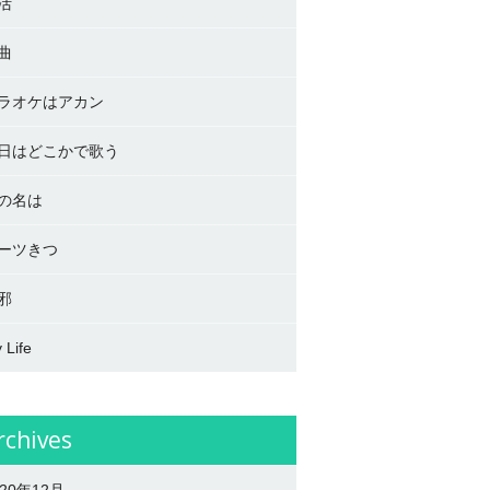
活
曲
ラオケはアカン
日はどこかで歌う
の名は
ーツきつ
邪
 Life
rchives
020年12月