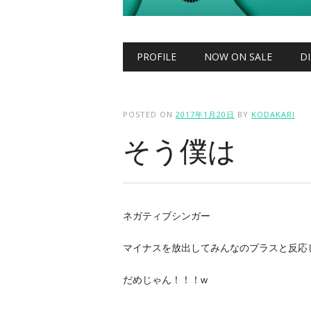
Main menu
Skip to content
PROFILE
NOW ON SALE
D
POSTED ON
2017年1月20日
BY
KODAKARI
そう僕は
ネガティブシンガー
マイナスを放出してみんなのプラスと反応
だめじゃん！！！w