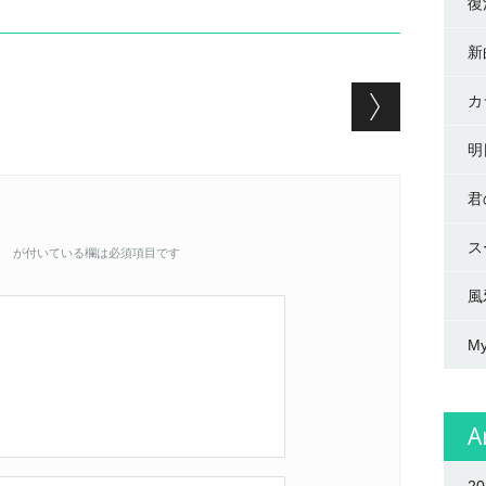
復
新
カ
明
君
ス
。
が付いている欄は必須項目です
風
My
A
2