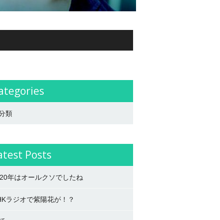
ategories
分類
atest Posts
020年はオールクソでしたね
HKラジオで紫陽花が！？