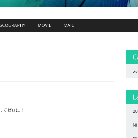
ISCOGRAPHY
MOVIE
MAIL
C
未
L
してゼロに！
2
N