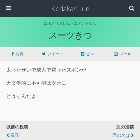
Kodakari Jun
2018年1月17日 • コメントなし
スーツきつ
共有
ツイート
ピン
メール
太ったせいで成人で買ったズボンが
天文学的に不可能は次元に
どうすんだよ
以前の投稿
次の投稿
風邪
君の名は