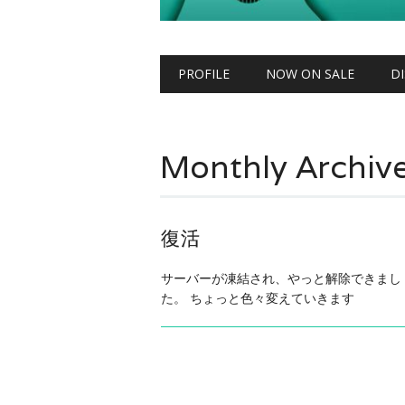
Main menu
Skip to content
PROFILE
NOW ON SALE
D
Monthly Archiv
復活
サーバーが凍結され、やっと解除できまし
た。 ちょっと色々変えていきます