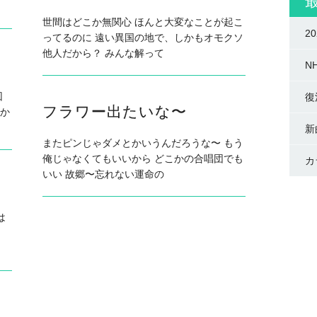
世間はどこか無関心 ほんと大変なことが起こ
2
ってるのに 遠い異国の地で、しかもオモクソ
他人だから？ みんな解って
N
回
復
フラワー出たいな〜
か
新
またピンじゃダメとかいうんだろうな〜 もう
俺じゃなくてもいいから どこかの合唱団でも
カ
いい 故郷〜忘れない運命の
は