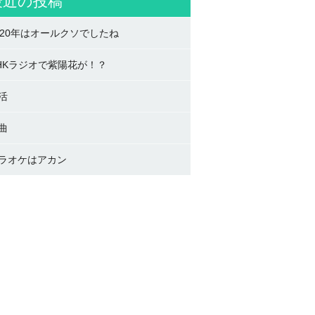
最近の投稿
020年はオールクソでしたね
HKラジオで紫陽花が！？
活
曲
ラオケはアカン