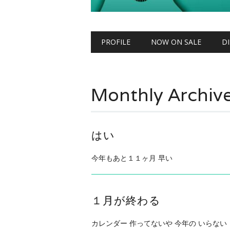
Main menu
Skip to content
PROFILE
NOW ON SALE
D
Monthly Archiv
はい
今年もあと１１ヶ月 早い
１月が終わる
カレンダー 作ってないや 今年の いらない